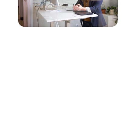
Contato
Fale conosco para consultoria contratual
EMAIL
contato@milenapradoadv.com
+55 61 9 9906-4936